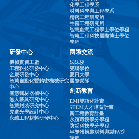
化學工程學系
材料科學與工程學系
精密工程研究所
生醫工程研究所
智慧創意工程學士學位學程
智慧工程科技國際博士學位
學程
研發中心
國際交流
機械實習工廠
姊妹校
工程科技研發中心
雙聯學位
金屬研發中心
夏日大學
智慧自動化暨精密機械研究
國際營隊
中心
創新教育
智慧醫材器械中心
無人載具研究中心
EMI雙語化計畫
智慧封裝研究中心
STEM人才培育計畫
先進光學設計中心
新工程教育計畫
永續工程材料研發中心
永續環境學分學程
防災科技學分學程
半導體構裝材料與製程/院
課程