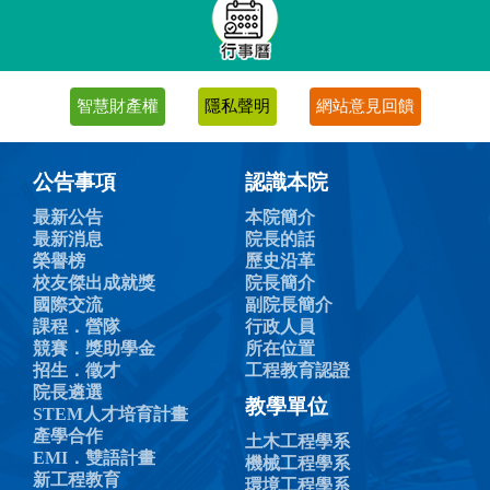
智慧財產權
隱私聲明
網站意見回饋
公告事項
認識本院
最新公告
本院簡介
最新消息
院長的話
榮譽榜
歷史沿革
校友傑出成就獎
院長簡介
國際交流
副院長簡介
課程．營隊
行政人員
競賽．獎助學金
所在位置
招生．徵才
工程教育認證
院長遴選
教學單位
STEM人才培育計畫
產學合作
土木工程學系
EMI．雙語計畫
機械工程學系
新工程教育
環境工程學系