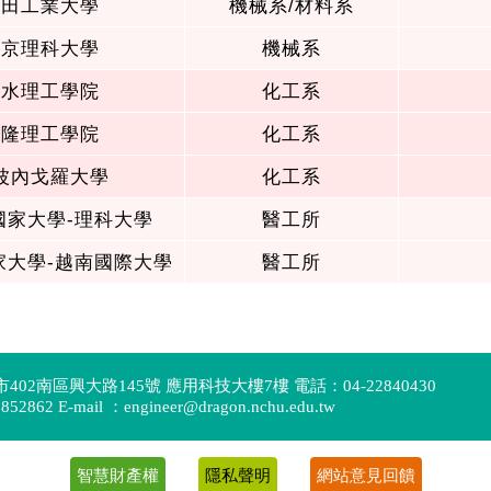
02南區興大路145號 應用科技大樓7樓 電話：04-22840430
2862 E-mail ：engineer@dragon.nchu.edu.tw
智慧財產權
隱私聲明
網站意見回饋