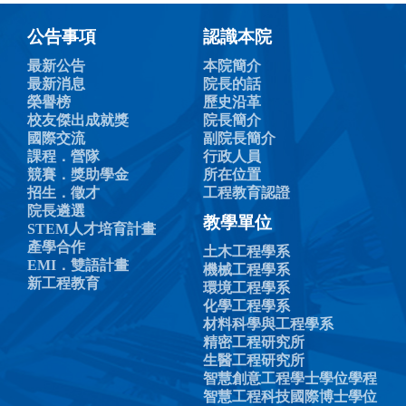
公告事項
認識本院
最新公告
本院簡介
最新消息
院長的話
榮譽榜
歷史沿革
校友傑出成就獎
院長簡介
國際交流
副院長簡介
課程．營隊
行政人員
競賽．獎助學金
所在位置
招生．徵才
工程教育認證
院長遴選
教學單位
STEM人才培育計畫
產學合作
土木工程學系
EMI．雙語計畫
機械工程學系
新工程教育
環境工程學系
化學工程學系
材料科學與工程學系
精密工程研究所
生醫工程研究所
智慧創意工程學士學位學程
智慧工程科技國際博士學位