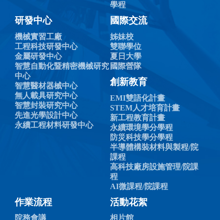
學程
研發中心
國際交流
機械實習工廠
姊妹校
工程科技研發中心
雙聯學位
金屬研發中心
夏日大學
智慧自動化暨精密機械研究
國際營隊
中心
創新教育
智慧醫材器械中心
無人載具研究中心
EMI雙語化計畫
智慧封裝研究中心
STEM人才培育計畫
先進光學設計中心
新工程教育計畫
永續工程材料研發中心
永續環境學分學程
防災科技學分學程
半導體構裝材料與製程/院
課程
高科技廠房設施管理/院課
程
AI微課程/院課程
作業流程
活動花絮
院務會議
相片館