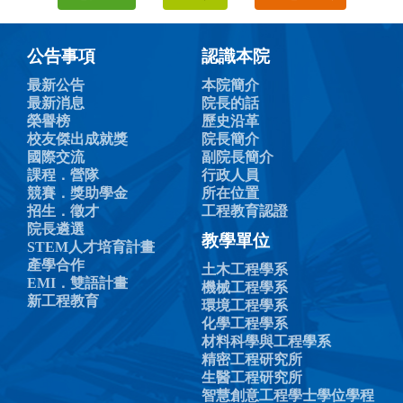
公告事項
認識本院
最新公告
本院簡介
最新消息
院長的話
榮譽榜
歷史沿革
校友傑出成就獎
院長簡介
國際交流
副院長簡介
課程．營隊
行政人員
競賽．獎助學金
所在位置
招生．徵才
工程教育認證
院長遴選
教學單位
STEM人才培育計畫
產學合作
土木工程學系
EMI．雙語計畫
機械工程學系
新工程教育
環境工程學系
化學工程學系
材料科學與工程學系
精密工程研究所
生醫工程研究所
智慧創意工程學士學位學程