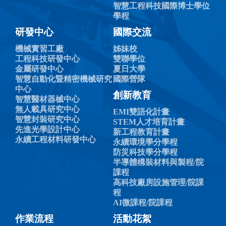
智慧工程科技國際博士學位
學程
研發中心
國際交流
機械實習工廠
姊妹校
工程科技研發中心
雙聯學位
金屬研發中心
夏日大學
智慧自動化暨精密機械研究
國際營隊
中心
創新教育
智慧醫材器械中心
無人載具研究中心
EMI雙語化計畫
智慧封裝研究中心
STEM人才培育計畫
先進光學設計中心
新工程教育計畫
永續工程材料研發中心
永續環境學分學程
防災科技學分學程
半導體構裝材料與製程/院
課程
高科技廠房設施管理/院課
程
AI微課程/院課程
作業流程
活動花絮