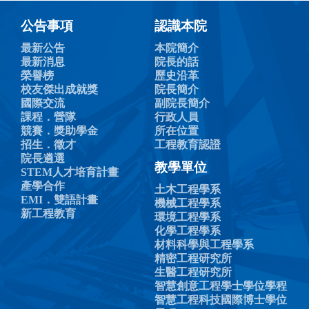
公告事項
認識本院
最新公告
本院簡介
最新消息
院長的話
榮譽榜
歷史沿革
校友傑出成就獎
院長簡介
國際交流
副院長簡介
課程．營隊
行政人員
競賽．獎助學金
所在位置
招生．徵才
工程教育認證
院長遴選
教學單位
STEM人才培育計畫
產學合作
土木工程學系
EMI．雙語計畫
機械工程學系
新工程教育
環境工程學系
化學工程學系
材料科學與工程學系
精密工程研究所
生醫工程研究所
智慧創意工程學士學位學程
智慧工程科技國際博士學位