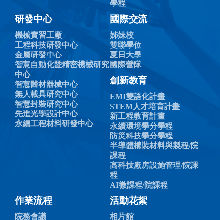
學程
研發中心
國際交流
機械實習工廠
姊妹校
工程科技研發中心
雙聯學位
金屬研發中心
夏日大學
智慧自動化暨精密機械研究
國際營隊
中心
創新教育
智慧醫材器械中心
無人載具研究中心
EMI雙語化計畫
智慧封裝研究中心
STEM人才培育計畫
先進光學設計中心
新工程教育計畫
永續工程材料研發中心
永續環境學分學程
防災科技學分學程
半導體構裝材料與製程/院
課程
高科技廠房設施管理/院課
程
AI微課程/院課程
作業流程
活動花絮
院務會議
相片館