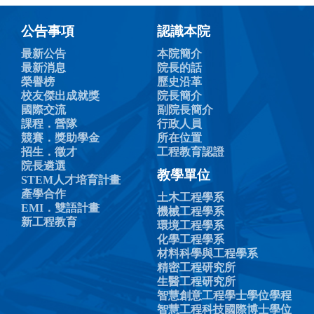
公告事項
認識本院
最新公告
本院簡介
最新消息
院長的話
榮譽榜
歷史沿革
校友傑出成就獎
院長簡介
國際交流
副院長簡介
課程．營隊
行政人員
競賽．獎助學金
所在位置
招生．徵才
工程教育認證
院長遴選
教學單位
STEM人才培育計畫
產學合作
土木工程學系
EMI．雙語計畫
機械工程學系
新工程教育
環境工程學系
化學工程學系
材料科學與工程學系
精密工程研究所
生醫工程研究所
智慧創意工程學士學位學程
智慧工程科技國際博士學位