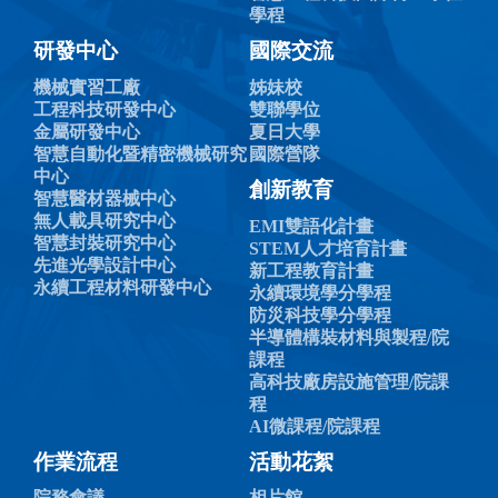
學程
研發中心
國際交流
機械實習工廠
姊妹校
工程科技研發中心
雙聯學位
金屬研發中心
夏日大學
智慧自動化暨精密機械研究
國際營隊
中心
創新教育
智慧醫材器械中心
無人載具研究中心
EMI雙語化計畫
智慧封裝研究中心
STEM人才培育計畫
先進光學設計中心
新工程教育計畫
永續工程材料研發中心
永續環境學分學程
防災科技學分學程
半導體構裝材料與製程/院
課程
高科技廠房設施管理/院課
程
AI微課程/院課程
作業流程
活動花絮