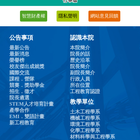
智慧財產權
隱私聲明
網站意見回饋
公告事項
認識本院
最新公告
本院簡介
最新消息
院長的話
榮譽榜
歷史沿革
校友傑出成就獎
院長簡介
國際交流
副院長簡介
課程．營隊
行政人員
競賽．獎助學金
所在位置
招生．徵才
工程教育認證
院長遴選
教學單位
STEM人才培育計畫
產學合作
土木工程學系
EMI．雙語計畫
機械工程學系
新工程教育
環境工程學系
化學工程學系
材料科學與工程學系