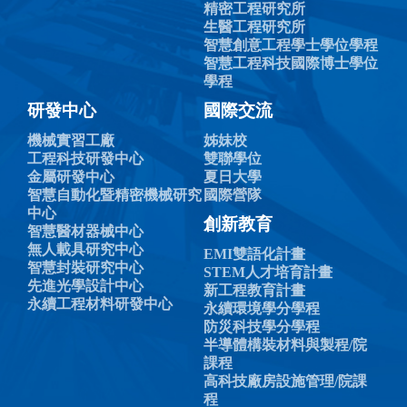
精密工程研究所
生醫工程研究所
智慧創意工程學士學位學程
智慧工程科技國際博士學位
學程
研發中心
國際交流
機械實習工廠
姊妹校
工程科技研發中心
雙聯學位
金屬研發中心
夏日大學
智慧自動化暨精密機械研究
國際營隊
中心
創新教育
智慧醫材器械中心
無人載具研究中心
EMI雙語化計畫
智慧封裝研究中心
STEM人才培育計畫
先進光學設計中心
新工程教育計畫
永續工程材料研發中心
永續環境學分學程
防災科技學分學程
半導體構裝材料與製程/院
課程
高科技廠房設施管理/院課
程