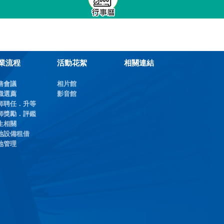
業流程
活動花絮
相關連結
務會議
相片館
織選薦
影音館
師聘任．升等
師獎勵．評鑑
生相關
地設備租借
地管理