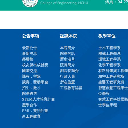
傳真：04-2285
公告事項
認識本院
教學單位
最新公告
本院簡介
土木工程學系
最新消息
院長的話
機械工程學系
榮譽榜
歷史沿革
環境工程學系
校友傑出成就獎
院長簡介
化學工程學系
國際交流
副院長簡介
材料科學與工程學
課程．營隊
行政人員
精密工程研究所
競賽．獎助學金
所在位置
生醫工程研究所
招生．徵才
工程教育認證
智慧創意工程學士
院長遴選
位學程
STEM人才培育計畫
智慧工程科技國際
產學合作
士學位學程
EMI．雙語計畫
新工程教育