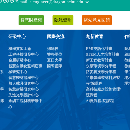
2862 E-mail ：engineer@dragon.nchu.edu.tw
智慧財產權
隱私聲明
網站意見回饋
研發中心
國際交流
創新教育
作
機械實習工廠
姊妹校
EMI雙語化計畫
院
工程科技研發中心
雙聯學位
STEM人才培育計畫
組
金屬研發中心
夏日大學
新工程教育計畫
教
智慧自動化暨精密機
國際營隊
永續環境學分學程
教
系
械研究中心
防災科技學分學程
學
智慧醫材器械中心
半導體構裝材料與製
場
無人載具研究中心
程/院課程
場
學
智慧封裝研究中心
高科技廠房設施管理/
先進光學設計中心
院課程
博
永續工程材料研發中
AI微課程/院課程
心